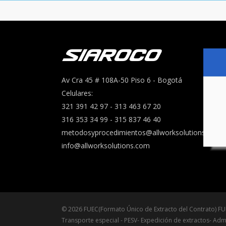
Av Cra 45 # 108A-50 Piso 6 - Bogotá
Celulares:
321 391 42 97 - 313 463 67 20
316 353 34 99 - 315 837 46 40
metodosyprocedimientos@allworksolutions.com
info@allworksolutions.com
© 2026 FUEC(Formato Único de Extracto del Contrato) F
Transporte especial - PESV- Expedición de extractos- Adm