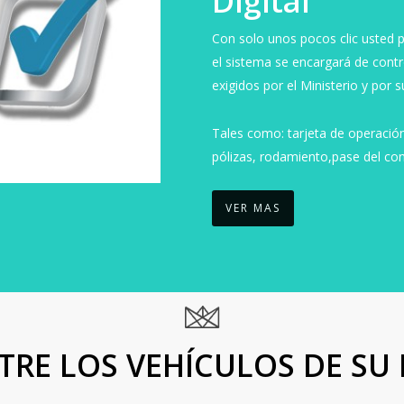
Digital
Con solo unos pocos clic usted p
el sistema se encargará de contr
exigidos por el Ministerio y por 
Tales como: tarjeta de operació
pólizas, rodamiento,pase del con
VER MAS
TRE LOS VEHÍCULOS DE SU